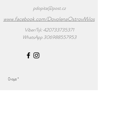
pdopita@post.cz
www.facebook.com/DovolenaOstrovMilos
Viber/Τηλ:
420733735371
WhatsApp
306988557953