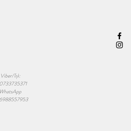
Viber/Τηλ:
0733735371
WhatsApp
6988557953